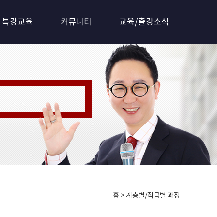
특강교육
커뮤니티
교육/출강소식
 갖춘 전문기관!!
홈 > 계층별/직급별 과정