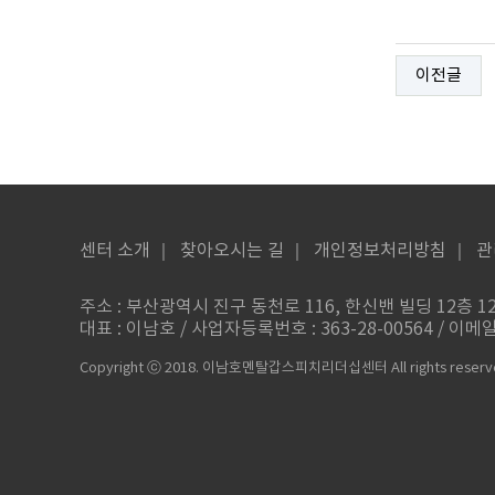
이전글
센터 소개
｜
찾아오시는 길
｜
개인정보처리방침
｜
관
주소 : 부산광역시 진구 동천로 116, 한신밴 빌딩 12층 120
대표 : 이남호 / 사업자등록번호 : 363-28-00564 / 이메일 : 
Copyright ⓒ 2018. 이남호멘탈갑스피치리더십센터 All rights reserv