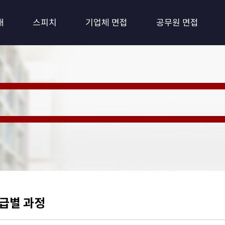
개
스피치
기업체 면접
공무원 면접
 Training: 퍼스널 트레이닝)
최적화 환경시스템
를
급별 과정