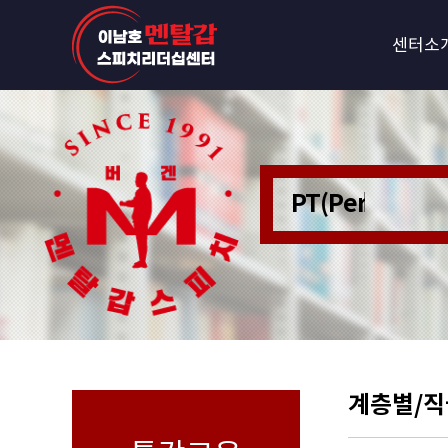
센터소
PT(Personer
계층별/직