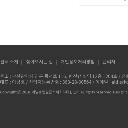
센터 소개
｜
찾아오시는 길
｜
개인정보처리방침
｜
관리자
주소 : 부산광역시 진구 동천로 116, 한신밴 빌딩 12층 1204호 / 전화번
대표 : 이남호 / 사업자등록번호 : 363-28-00564 / 이메일 : aldlsrkd
Copyright ⓒ 2018. 이남호멘탈갑스피치리더십센터 All rights reserved.
Design