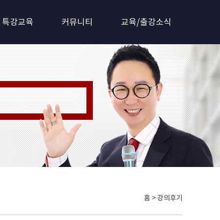
특강교육
커뮤니티
교육/출강소식
 갖춘 전문기관!!
홈 > 강의후기