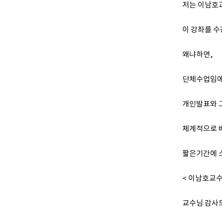
저는 이남호
이 강좌를 
왜냐하면,
단체수업임에
개인발표와 
체계적으로 
짧은기간에 
< 이남호교
교수님 감사드립