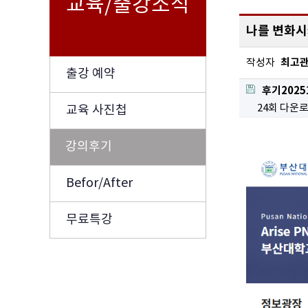
교육/출강소식
나를 변화시
최고
작성자
출강 예약
후기20251
24회 다운
교육 사진첩
강의후기
Befor/After
무료특강