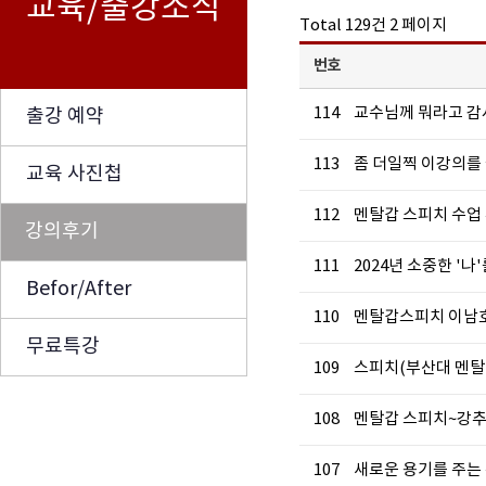
교육/출강소식
Total 129건
2 페이지
번호
114
교수님께 뭐라고 감
출강 예약
113
좀 더일찍 이강의를 
교육 사진첩
112
멘탈갑 스피치 수업
강의후기
111
2024년 소중한 '
Befor/After
110
멘탈갑스피치 이남호
무료특강
109
스피치(부산대 멘탈
108
멘탈갑 스피치~강추
107
새로운 용기를 주는