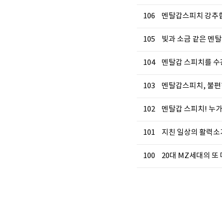
106
멘탈갑스피치 강추합
105
빛과 소금 같은 멘탈
104
멘탈갑 스피치를 수
103
멘탈갑스피치, 불편
102
멘탈갑 스피치! 누가 
101
지친 일상의 활력소가
100
20대 MZ세대의 또