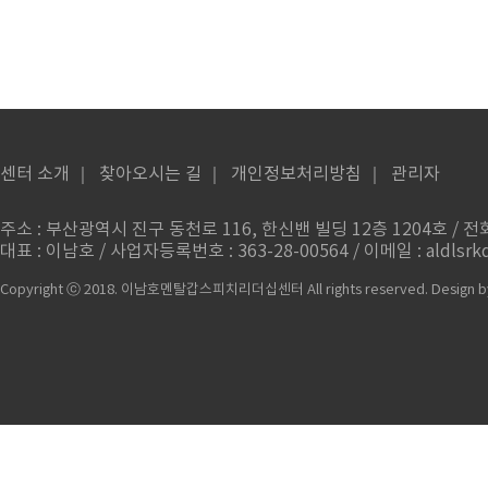
센터 소개
｜
찾아오시는 길
｜
개인정보처리방침
｜
관리자
주소 : 부산광역시 진구 동천로 116, 한신밴 빌딩 12층 1204호 / 전화번
대표 : 이남호 / 사업자등록번호 : 363-28-00564 / 이메일 : aldlsrkd
Copyright ⓒ 2018. 이남호멘탈갑스피치리더십센터 All rights reserved.
Design