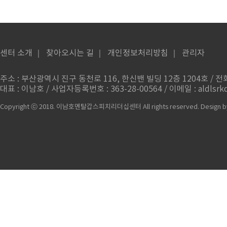
센터 소개
｜
찾아오시는 길
｜
개인정보처리방침
｜
관리자
주소 : 부산광역시 진구 동천로 116, 한신밴 빌딩 12층 1204호 / 전화번
대표 : 이남호 / 사업자등록번호 : 363-28-00564 / 이메일 : aldlsrkd
Copyright ⓒ 2018. 이남호멘탈갑스피치리더십센터 All rights reserved.
Design