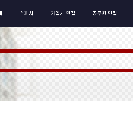
개
스피치
기업체 면접
공무원 면접
 Training: 퍼스널 트레이닝)
최적화 환경시스템
를