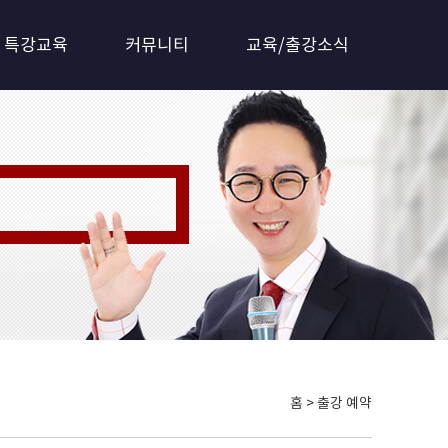
특강교육
커뮤니티
교육/출강소식
 갖춘 전문기관!!
홈 > 출강 예약