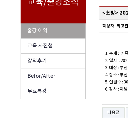
교육/출강소식
<초빙> 2
최고
작성자
출강 예약
교육 사진첩
1. 주제 :
강의후기
2. 일시 : 2
3. 대상 :
4. 장소 :
Befor/After
5. 인원수 : 3
6. 강사 : 
무료특강
다음글