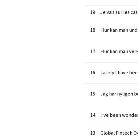
19
Je vais sur les ca
18
Hur kan man und
17
Hur kan man ver
16
Lately I have be
15
Jag har nyligen 
14
I’ve been wonde
13
Global Fintech O