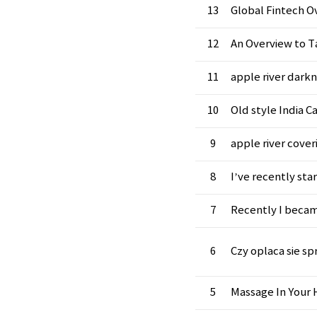
13
Global Fintech O
12
An Overview to T
11
apple river dark
10
Old style India Cal
9
apple river cover
8
I’ve recently sta
7
Recently I beca
6
Czy oplaca sie sp
5
Massage In Your 