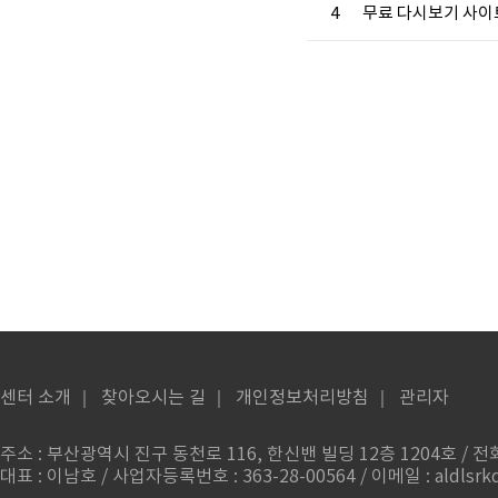
4
무료 다시보기 사이트
센터 소개
｜
찾아오시는 길
｜
개인정보처리방침
｜
관리자
주소 : 부산광역시 진구 동천로 116, 한신밴 빌딩 12층 1204호 / 전화번
대표 : 이남호 / 사업자등록번호 : 363-28-00564 / 이메일 : aldlsrkd