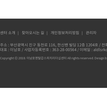
센터 소개
｜
찾아오시는 길
｜
개인정보처리방침
｜
관리자
주소 : 부산광역시 진구 동천로 116, 한신밴 빌딩 12층 1204호 / 전화번
대표 : 이남호 / 사업자등록번호 : 363-28-00564 / 이메일 : aldlsrkd
Copyright ⓒ 2018. 이남호멘탈갑스피치리더십센터 All rights reserved.
Design