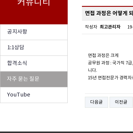
커뮤니티
면접 과정은 어떻게 
최고관리자
작성자
19
공지사항
1:1상담
면접 과정은 크게
합격소식
공무원 과정 : 국가직 7급
니다.
15년 면접전문가 경력자
자주 묻는 질문
YouTube
다음글
이전글