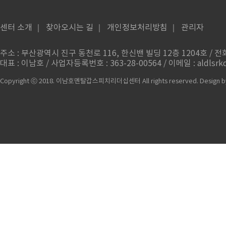
센터 소개
｜
찾아오시는 길
｜
개인정보처리방침
｜
관리자
주소 : 부산광역시 진구 동천로 116, 한신밴 빌딩 12층 1204호 / 전화번
대표 : 이남호 / 사업자등록번호 : 363-28-00564 / 이메일 : aldlsrkd
Copyright ⓒ 2018. 이남호멘탈갑스피치리더십센터 All rights reserved.
Design