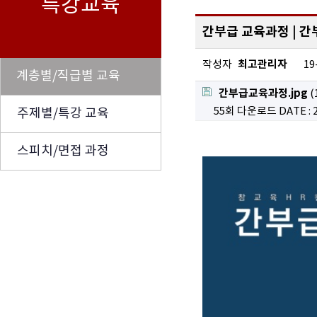
특강교육
간부급 교육과정 | 간
최고관리자
작성자
19
계층별/직급별 교육
간부급교육과정.jpg
(
55회 다운로드
DATE : 
주제별/특강 교육
스피치/면접 과정