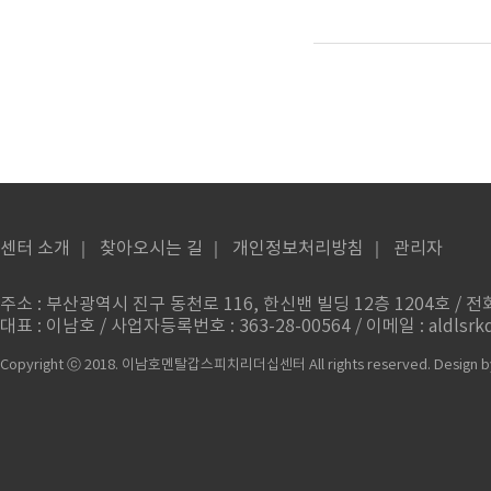
센터 소개
｜
찾아오시는 길
｜
개인정보처리방침
｜
관리자
주소 : 부산광역시 진구 동천로 116, 한신밴 빌딩 12층 1204호 / 전화번
대표 : 이남호 / 사업자등록번호 : 363-28-00564 / 이메일 : aldlsrkd
Copyright ⓒ 2018. 이남호멘탈갑스피치리더십센터 All rights reserved.
Design