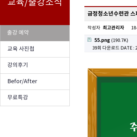
교육/출강소식
금정청소년수련관 스
최고관리자
작성자
18
출강 예약
55.png
(190.7K)
39회 다운로드
DATE : 
교육 사진첩
강의후기
Befor/After
무료특강