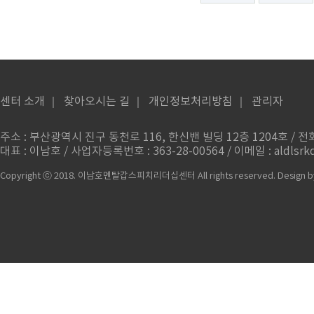
센터 소개
｜
찾아오시는 길
｜
개인정보처리방침
｜
관리자
주소 : 부산광역시 진구 동천로 116, 한신밴 빌딩 12층 1204호 / 전화번
대표 : 이남호 / 사업자등록번호 : 363-28-00564 / 이메일 : aldlsrkd
Copyright ⓒ 2018. 이남호멘탈갑스피치리더십센터 All rights reserved.
Design