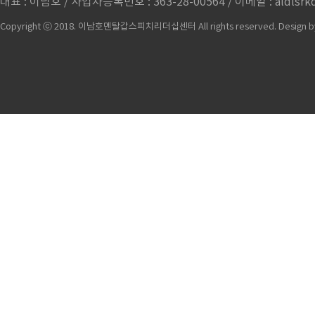
대표 : 이남호 / 사업자등록번호 : 363-28-00564 / 이메일 : aldlsrkd
Copyright ⓒ 2018. 이남호멘탈갑스피치리더십센터 All rights reserved.
Design