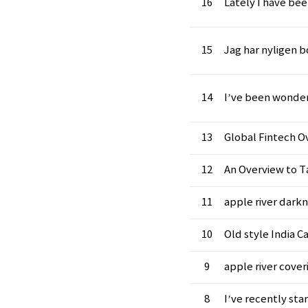
16
Lately I have be
15
Jag har nyligen 
14
I’ve been wonde
13
Global Fintech O
12
An Overview to T
11
apple river dark
10
Old style India Cal
9
apple river cover
8
I’ve recently sta