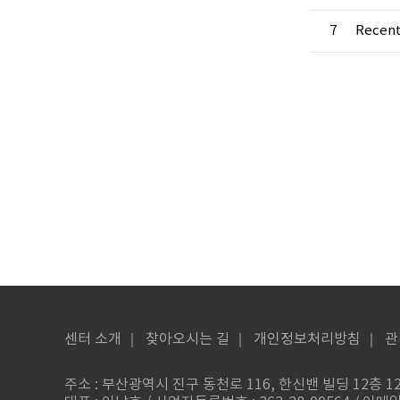
7
Recent
센터 소개
｜
찾아오시는 길
｜
개인정보처리방침
｜
관
주소 : 부산광역시 진구 동천로 116, 한신밴 빌딩 12층 120