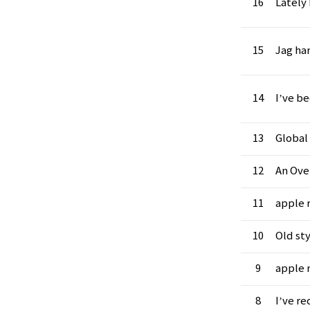
16
Lately
15
Jag ha
14
I’ve b
13
Global
12
An Ove
11
apple 
10
Old sty
9
apple r
8
I’ve re