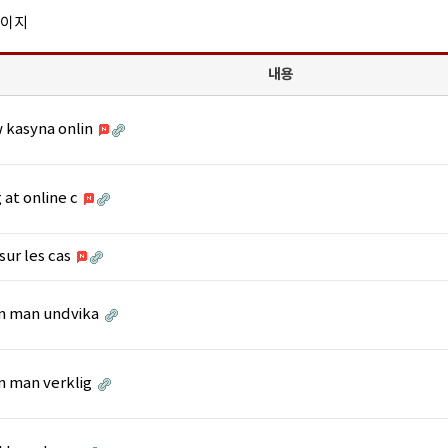
페이지
내용
 kasyna onlin
 at online c
 sur les cas
n man undvika
n man verklig