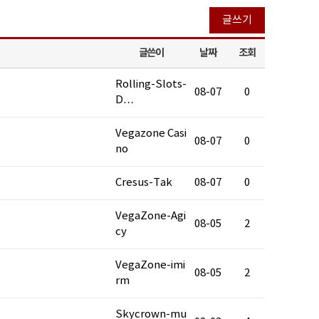
글쓰기
글쓴이
날짜
조회
Rolling-Slots-
08-07
0
D…
Vegazone Casi
08-07
0
no
Cresus-Tak
08-07
0
VegaZone-Agi
08-05
2
cy
VegaZone-imi
08-05
2
rm
Skycrown-mu