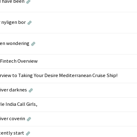
 I have been
r nyligen bor
een wondering
 Fintech Overview
rview to Taking Your Desire Mediterranean Cruise Ship!
river darknes
le India Call Girls,
iver coverin
cently start