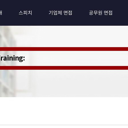
개
스피치
기업체 면접
공무원 면접
 Training: 퍼스널 트레이닝)
최적화 환경시스템
를