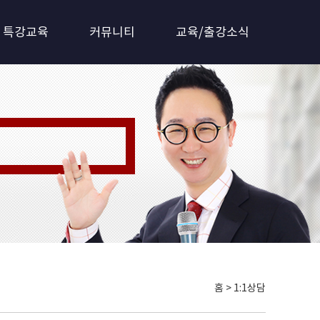
특강교육
커뮤니티
교육/출강소식
 갖춘 전문기관!!
홈 > 1:1상담