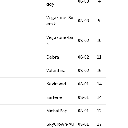
08-03
4
ddy
Vegazone-Sv
08-03
5
ensk…
Vegazone-ba
08-02
10
k
Debra
08-02
11
Valentina
08-02
16
Kevinwed
08-01
14
Earlene
08-01
14
MichalPap
08-01
12
SkyCrown-AU
08-01
17